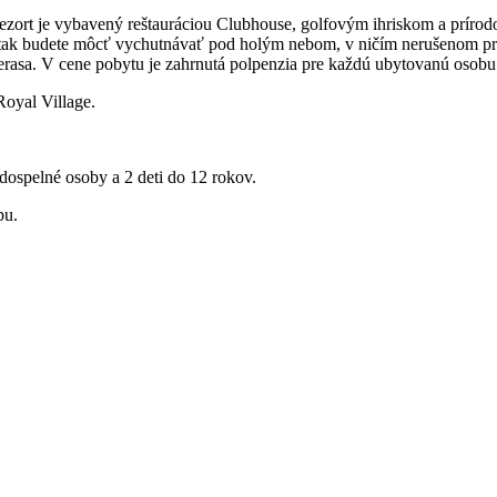
ezort je vybavený reštauráciou Clubhouse, golfovým ihriskom a prírodou
o si tak budete môcť vychutnávať pod holým nebom, v ničím nerušenom
erasa. V cene pobytu je zahrnutá polpenzia pre každú ubytovanú osobu
oyal Village.
ospelné osoby a 2 deti do 12 rokov.
bu.