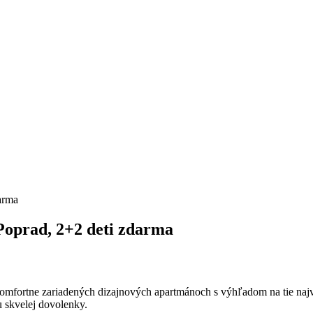
arma
Poprad, 2+2 deti zdarma
omfortne zariadených dizajnových apartmánoch s výhľadom na tie najvyš
 skvelej dovolenky.