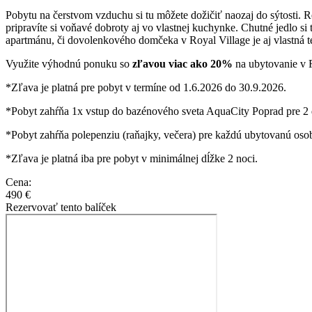
Pobytu na čerstvom vzduchu si tu môžete dožičiť naozaj do sýtosti. R
pripravíte si voňavé dobroty aj vo vlastnej kuchynke. Chutné jedl
apartmánu, či dovolenkového domčeka v Royal Village je aj vlastná t
Využite výhodnú ponuku so
zľavou viac ako 20%
na ubytovanie v R
*Zľava je platná pre pobyt v termíne od 1.6.2026 do 30.9.2026.
*Pobyt zahŕňa 1x vstup do bazénového sveta AquaCity Poprad pre 2 d
*Pobyt zahŕňa polepenziu (raňajky, večera) pre každú ubytovanú oso
*Zľava je platná iba pre pobyt v minimálnej dĺžke 2 noci.
Cena:
490 €
Rezervovať tento balíček