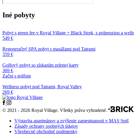
Iné pobyty
Pobyt s green fee v Royal Village + Black Stork, s polpenziou a welln
549 €
Regeneračný SPA pobyt s masážami pod Tatrami
359 €
Golfový pobyt so získaním zelenej karty
369 €
Začni s golfom
Wellness pobyt pod Tatrami, Royal Valley
269 €
© 2021 - 2026 Royal Village. Všetky práva vyhradené.
Výstavba apartmánov a zvýšenie zamestnanosti v MAS Spiš
Zásady ochrany osobných údajov
Všeobecné obchodné podmienky