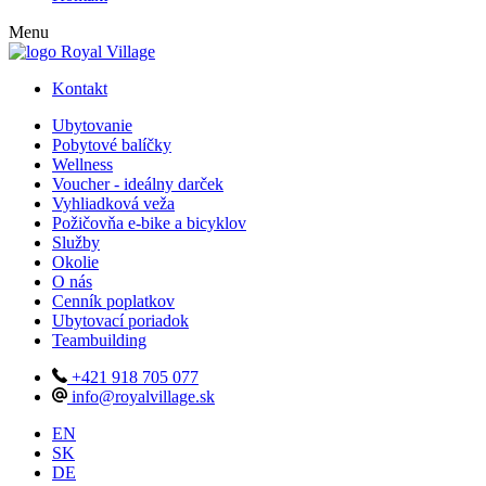
Menu
Kontakt
Ubytovanie
Pobytové balíčky
Wellness
Voucher - ideálny darček
Vyhliadková veža
Požičovňa e-bike a bicyklov
Služby
Okolie
O nás
Cenník poplatkov
Ubytovací poriadok
Teambuilding
+421 918 705 077
info@royalvillage.sk
EN
SK
DE