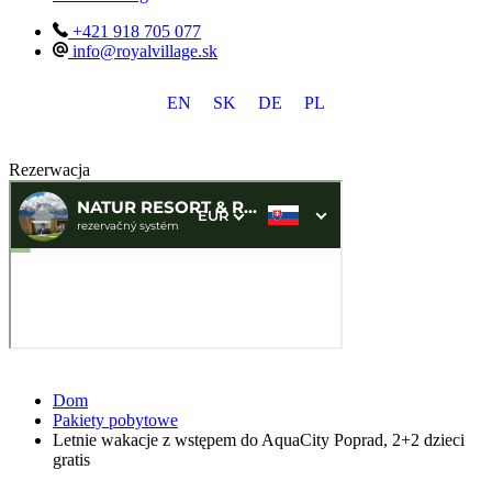
+421 918 705 077
info@royalvillage.sk
EN
SK
DE
PL
Rezerwacja
Dom
Pakiety pobytowe
Letnie wakacje z wstępem do AquaCity Poprad, 2+2 dzieci
gratis