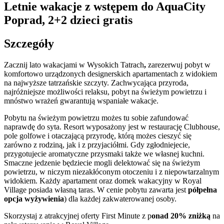
Letnie wakacje z wstępem do AquaCity
Poprad, 2+2 dzieci gratis
Szczegóły
Zacznij lato wakacjami w Wysokich Tatrach
,
zarezerwuj pobyt w
komfortowo urządzonych designerskich apartamentach z widokiem
na najwyższe tatrzańskie szczyty. Zachwycająca przyroda,
najróżniejsze możliwości relaksu, pobyt na świeżym powietrzu i
mnóstwo wrażeń gwarantują wspaniałe wakacje.
Pobytu na świeżym powietrzu możes tu sobie zafundować
naprawdę do syta. Resort wyposażony jest w restaurację Clubhouse,
pole golfowe i otaczającą przyrodę, którą możes cieszyć się
zarówno z rodziną, jak i z przyjaciółmi. Gdy zgłodniejecie,
przygotujecie aromatyczne przysmaki także we własnej kuchni.
Smaczne jedzenie będziecie mogli delektować się na świeżym
powietrzu, w niczym niezakłóconym otoczeniu i z niepowtarzalnym
widokiem. Każdy apartament oraz domek wakacyjny w Royal
Village posiada własną taras. W cenie pobytu zawarta jest
półpełna
opcja wyżywienia
) dla każdej zakwaterowanej osoby.
Skorzystaj z atrakcyjnej oferty First Minute z p
onad 20% zniżką
na