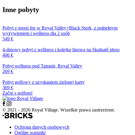
Inne pobyty
Pobyt z green fee w Royal Valley+Black Stork, z połpełnym
wyżywieniem i wellness dla 2 osób
549 €
4-dniowy pobyt z wellness i kolejką linową na Skalnaté pleso
406 €
Pobyt wellness pod Tatrami, Royal Valley
269 €
Pobyt golfowy z uzyskaniem zielonej karty
369 €
Začni s golfom!
© 2021 - 2026 Royal Village. Wszelkie prawa zastrzeżone.
Ochrona danych osobowych
Ogólne warunki