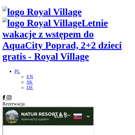
Letnie
wakacje z wstępem do
AquaCity Poprad, 2+2 dzieci
gratis - Royal Village
PL
EN
SK
DE
Rezerwacja