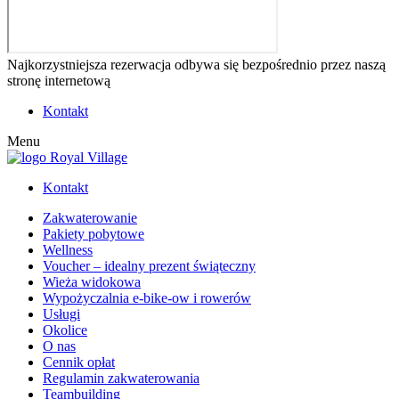
Najkorzystniejsza rezerwacja odbywa się bezpośrednio przez naszą
stronę internetową
Kontakt
Menu
Kontakt
Zakwaterowanie
Pakiety pobytowe
Wellness
Voucher – idealny prezent świąteczny
Wieża widokowa
Wypożyczalnia e-bike-ow i rowerów
Usługi
Okolice
O nas
Cennik opłat
Regulamin zakwaterowania
Teambuilding